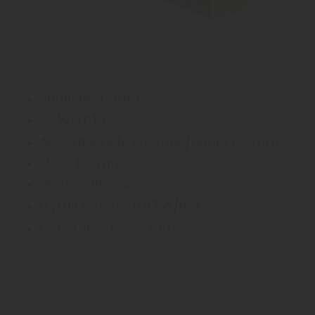
Bautiefe: 92 mm
U
-Wert: 1,3
f
Ansichtsbreite Rahmen/Flügel: 123 mm
Stulp: 136 mm
Pfosten: 186 mm
U
mit Glas 0,7: 0,83 W/m²k
g
Glasstärke: bis 56 mm