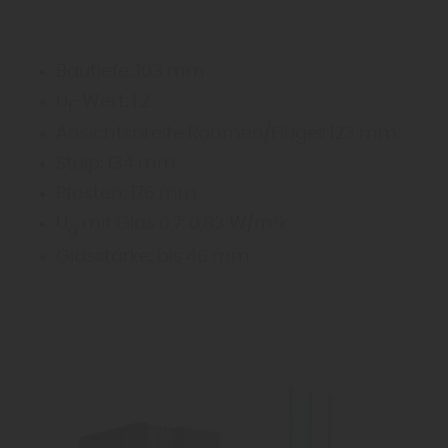
Bautiefe: 103 mm
U
-Wert: 1,2
f
Ansichtsbreite Rahmen/Flügel: 123 mm
Stulp: 134 mm
Pfosten: 176 mm
U
mit Glas 0,7: 0,83 W/m²k
g
Glasstärke: bis 46 mm