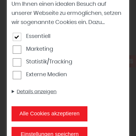
Beschlägen
Um Ihnen einen idealen Besuch auf
Zargen
unserer Webseite zu ermöglichen, setzen
wir sogenannte Cookies ein. Dazu
gehören unter anderem Cookies, die für
Essentiell
die Steuerung und den reibungslosen
Marketing
Betrieb unserer kommerziellen
Unternehmensseite notwendig sind.
Statistik/Tracking
Zusätzlich verwenden wir Cookies zur
Externe Medien
anonymen Erhebung von Statistiken
sowie solche, die zur Ausspielung und
Details anzeigen
Anzeige personalisierter Inhalte auch
nach dem Besuch unserer Webseite
Alle Cookies akzeptieren
eingesetzt werden können. Durch unsere
Cookie-Einstellungen können Sie selbst
entscheiden, ob und welche Cookies Sie
Einstellungen speichern