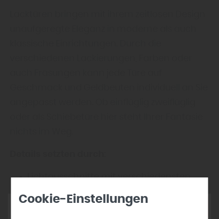
Lacktüren bringen mit ihrem zeitlosen Design
unaufgeregte Eleganz in moderne als auch
klassische Einrichtungen. Durch die
verschiedenen Lackierungen, Farben oder
auch Fräsungen kann jede Türe auf
Geschmack und Geldbeuten individuell an Sie
angepasst werden. Ob einflüglig zweiflüglig
oder als Schiebetüre hier steht Ihrer Fantasie
nichts im Weg.
Details setzten durch
:
Lichtausschnitte mit verschiedensten
Gläsern
Cookie-Einstellungen
Drückern