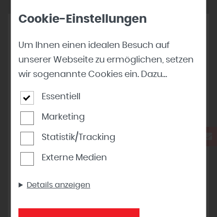
Cookie-Einstellungen
Um Ihnen einen idealen Besuch auf
unserer Webseite zu ermöglichen, setzen
wir sogenannte Cookies ein. Dazu
gehören unter anderem Cookies, die für
Essentiell
die Steuerung und den reibungslosen
Marketing
Betrieb unserer kommerziellen
Unternehmensseite notwendig sind.
Statistik/Tracking
Zusätzlich verwenden wir Cookies zur
Externe Medien
anonymen Erhebung von Statistiken
sowie solche, die zur Ausspielung und
Details anzeigen
Anzeige personalisierter Inhalte auch
nach dem Besuch unserer Webseite