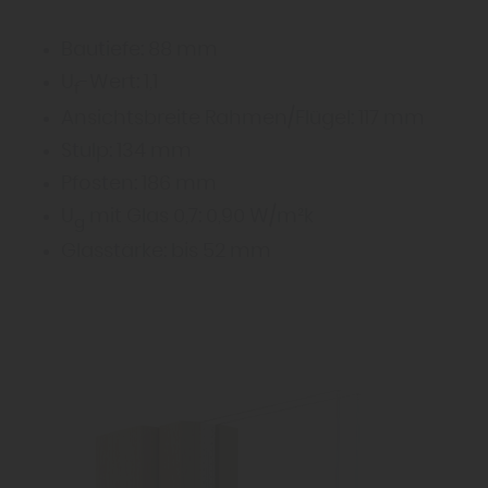
Bautiefe: 88 mm
U
-Wert: 1,1
f
Ansichtsbreite Rahmen/Flügel: 117 mm
Stulp: 134 mm
Pfosten: 186 mm
U
mit Glas 0,7: 0,90 W/m²k
g
Glasstärke: bis 52 mm